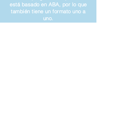
está basado en ABA, por lo que
también tiene un formato uno a
uno.
Regreso
FAQ
Oficina -
(786) 349-4700
info@mykidtherapycenter.com
Copyright © 2022 My Kid Therapy
Center - Todos los derechos
reservados.