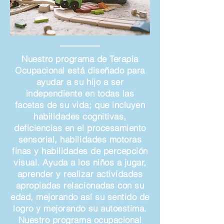
Nuestro programa de Terapia
Ocupacional está diseñado para
ayudar a su hijo a ser
independiente en todas las
facetas de su vida; que incluyen
habilidades cognitivas,
deficiencias en el procesamiento
sensorial, habilidades motoras
finas y habilidades de percepción
visual. Ayuda a los niños a jugar,
aprender y realizar actividades
apropiadas relacionadas con su
edad, mejorando así su sentido de
logro y mejorando su autoestima.
Nuestro programa ocupacional